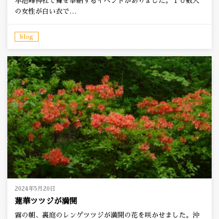
早池峰神社で舞を奉納するイベントがありました。１０数人
の女性が白い衣で…
blog
2024年5月20日
蓮華ツツジが満開
霧の朝、裏庭のレンゲツツジが満開の花を咲かせました。沖